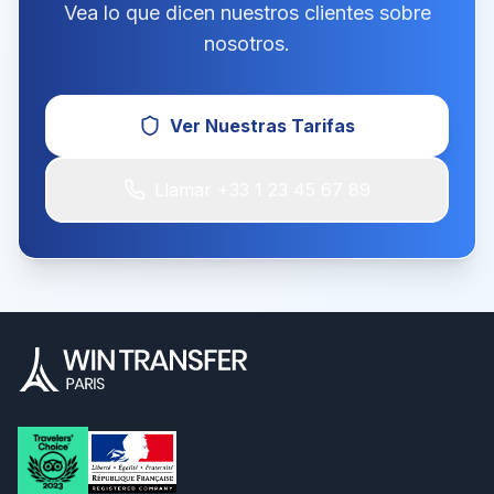
Vea lo que dicen nuestros clientes sobre
nosotros.
Ver Nuestras Tarifas
Llamar +33 1 23 45 67 89